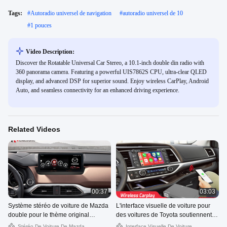
Tags:
#
Autoradio universel de navigation
#
autoradio universel de 10
#
1 pouces
Video Description:
Discover the Rotatable Universal Car Stereo, a 10.1-inch double din radio with
360 panorama camera. Featuring a powerful UIS7862S CPU, ultra-clear QLED
display, and advanced DSP for superior sound. Enjoy wireless CarPlay, Android
Auto, and seamless connectivity for an enhanced driving experience.
Related Videos
00:37
03:03
Système stéréo de voiture de Mazda
L'interface visuelle de voiture pour
double pour le thème original
des voitures de Toyota soutiennent le
Carplay sans fil de Mazda CX9
lien carplay sans fil de miroir et la
Stéréo De Voiture De Mazda
Interface Visuelle De Voiture