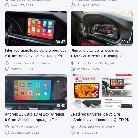
caméra arrière originale
March 07, 2024
March 07, 2024
00:47
00:41
Interface visuelle de voiture pour des
Plug and play de la résolution
voitures de benz avec le wirel prêt à
1920*720 d'écran d'affichage à
l'emploi original de soutien de
cristaux liquides du groupe 12,3 de
Interface Visuelle De Voiture
Groupe De Tiret De Digital
système de navigation de BECKER
tiret de Digital plein »
March 07, 2024
March 07, 2024
00:40
00:42
Android 11 Carplay AI Box Wireless
Le stéréo universel de voiture
8 Core Multiple Languages ​​For
d'Android avec l'écran de QLED 2K
Vehicles
soutient le pla carplay sans fil de
Boîte De Carplay AI
Stéréo Universel De Voiture
multimédia de voiture de 4G DSP
December 29, 2023
June 14, 2023