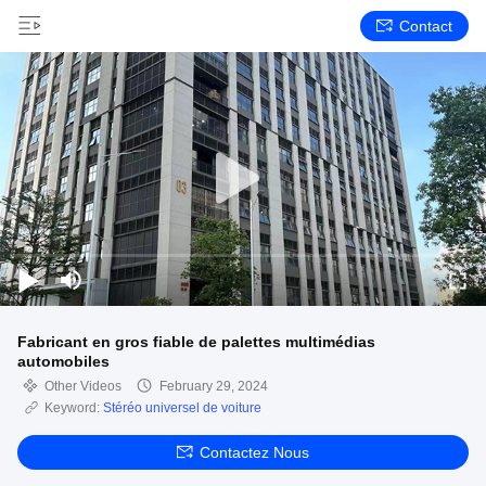
Contact
Fabricant en gros fiable de palettes multimédias
automobiles
Other Videos
February 29, 2024
Keyword:
Stéréo universel de voiture
Contactez Nous