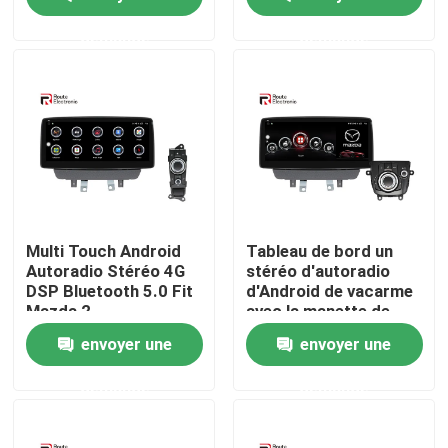
demande
demande
Visite d'usine
Contrôle de la qualité
Contact
nouvelles
Multi Touch Android
Tableau de bord un
Autoradio Stéréo 4G
stéréo d'autoradio
DSP Bluetooth 5.0 Fit
d'Android de vacarme
Tous les cas
Mazda 2
avec la manette de
voiture GPS Bluetooth
envoyer une
envoyer une
4G
Demande de soumission
demande
demande
Android Autoradio Stéréo