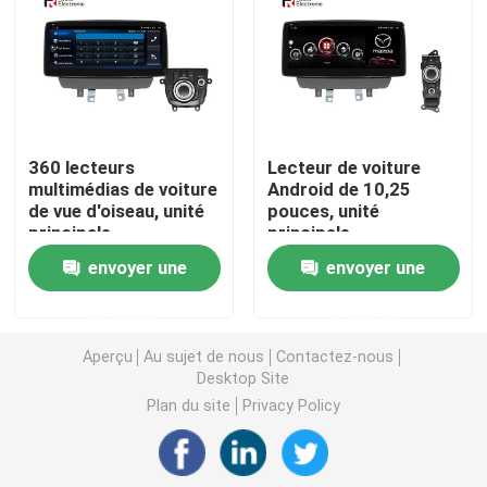
Stéréo de voiture de Mazda
Stéréo universel de voiture
360 lecteurs
Lecteur de voiture
multimédias de voiture
Android de 10,25
Autoradio d'OEM
de vue d'oiseau, unité
pouces, unité
principale
principale
automatique d'Android
automatique sans fil
Boîte de Carplay AI
envoyer une
envoyer une
pour le nouveau Mazda
d'Android avec la
2
manette 4G DSP
demande
demande
interface visuelle de voiture
Aperçu
Au sujet de nous
Contactez-nous
Desktop Site
Came DVR de tiret de voiture
Plan du site
Privacy Policy
Caméra de voiture panoramique 360