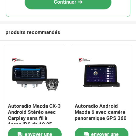
Continuer
produits recommandés
Aperçu
Autoradio Mazda CX-3
Autoradio Android
Android Stéréo avec
Mazda 6 avec caméra
Produits
Carplay sans fil à
panoramique GPS 360
écran IPS de 10,25
pouces
envoyer une
envoyer une
A propos de nous