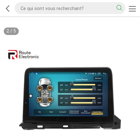
2
/
5