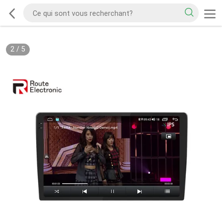
2
/
5