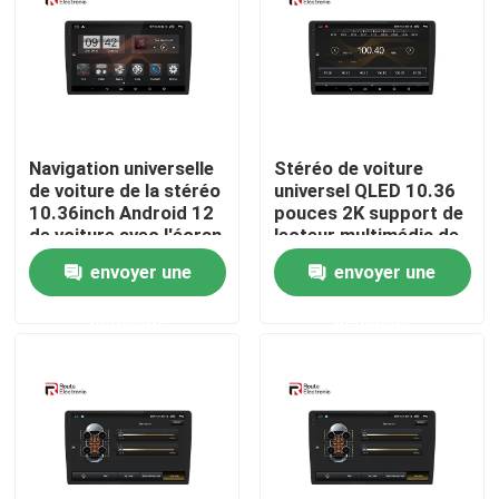
Visite d'usine
Contrôle de la qualité
Navigation universelle
Stéréo de voiture
de voiture de la stéréo
universel QLED 10.36
Contact
10.36inch Android 12
pouces 2K support de
de voiture avec l'écran
lecteur multimédia de
noir 2k 4G DSP
voiture 4G DSP
envoyer une
envoyer une
nouvelles
système de vue
d'oiseau 360 intégré
demande
demande
Tous les cas
Demande de soumission
Android Autoradio Stéréo