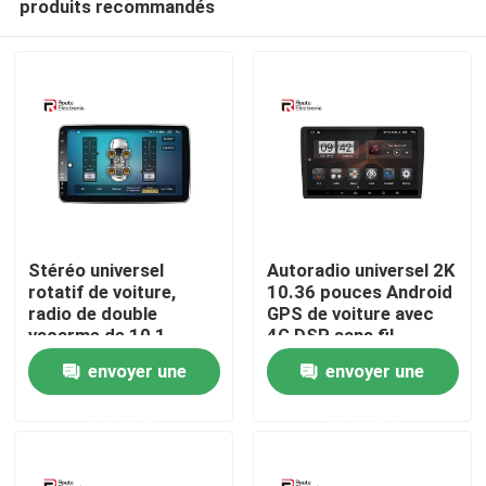
produits recommandés
Stéréo universel
Autoradio universel 2K
rotatif de voiture,
10.36 pouces Android
radio de double
GPS de voiture avec
vacarme de 10,1
4G DSP sans fil
Aperçu
pouces avec
Carplay voiture
envoyer une
envoyer une
l'appareil-photo du
multimédia
panorama 360
Produits
demande
demande
A propos de nous