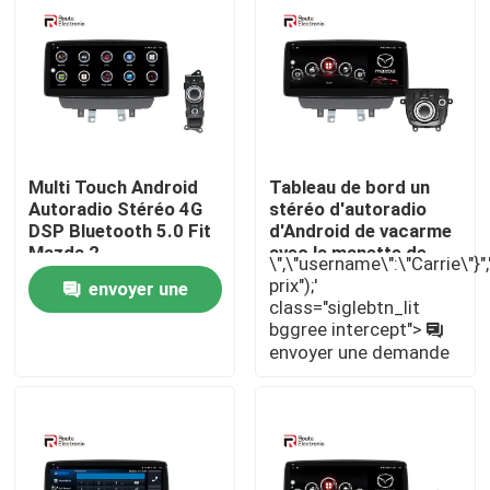
Visite d'usine
Contrôle de la qualité
Multi Touch Android
Tableau de bord un
Contact
Autoradio Stéréo 4G
stéréo d'autoradio
DSP Bluetooth 5.0 Fit
d'Android de vacarme
Mazda 2
avec la manette de
\",\"username\":\"Carrie\"}",""
nouvelles
voiture GPS Bluetooth
prix");'
envoyer une
4G
class="siglebtn_lit
bggree intercept">
demande
Tous les cas
envoyer une demande
Demande de soumission
Android Autoradio Stéréo