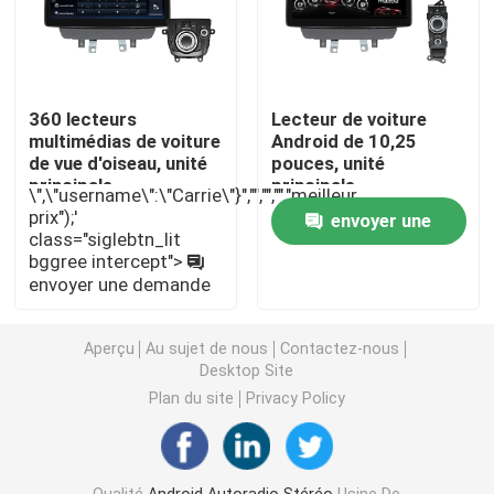
Stéréo de voiture de Mazda
360 lecteurs
Lecteur de voiture
Stéréo universel de voiture
multimédias de voiture
Android de 10,25
de vue d'oiseau, unité
pouces, unité
principale
principale
\",\"username\":\"Carrie\"}","","","","meilleur
Autoradio d'OEM
automatique d'Android
automatique sans fil
prix");'
envoyer une
pour le nouveau Mazda
d'Android avec la
class="siglebtn_lit
2
manette 4G DSP
bggree intercept">
Boîte de Carplay AI
demande
envoyer une demande
interface visuelle de voiture
Aperçu
Au sujet de nous
Contactez-nous
Desktop Site
Plan du site
Privacy Policy
Came DVR de tiret de voiture
Caméra de voiture panoramique 360