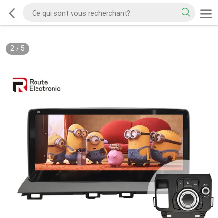
2
/
5