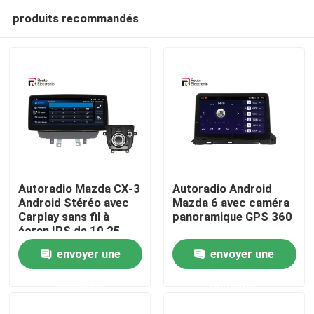
produits recommandés
Autoradio Mazda CX-3
Autoradio Android
Android Stéréo avec
Mazda 6 avec caméra
Carplay sans fil à
panoramique GPS 360
Aperçu
écran IPS de 10,25
pouces
envoyer une
envoyer une
Produits
demande
demande
A propos de nous