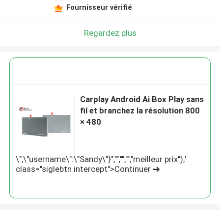
Fournisseur vérifié
Regardez plus
Carplay Android Ai Box Play sans
fil et branchez la résolution 800
× 480
\",\"username\":\"Sandy\"}","","","","meilleur prix");'
class="siglebtn intercept">Continuer