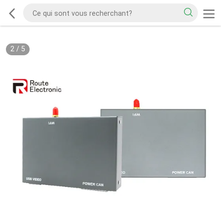
2
/
5