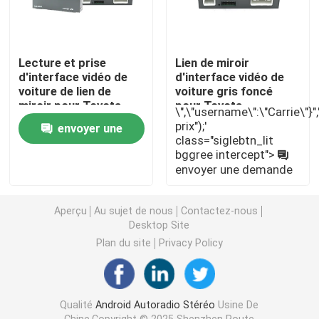
Stéréo de voiture de Mazda
Lecture et prise
Lien de miroir
d'interface vidéo de
d'interface vidéo de
Stéréo universel de voiture
voiture de lien de
voiture gris foncé
miroir pour Toyota
pour Toyota
\",\"username\":\"Carrie\"}",""
Avalon
Highlander Avalon
prix");'
Autoradio d'OEM
envoyer une
class="siglebtn_lit
bggree intercept">
demande
envoyer une demande
Boîte de Carplay AI
Aperçu
Au sujet de nous
Contactez-nous
interface visuelle de voiture
Desktop Site
Plan du site
Privacy Policy
Came DVR de tiret de voiture
Qualité
Android Autoradio Stéréo
Usine De
Caméra de voiture panoramique 360