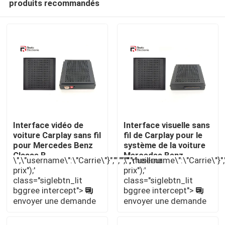
produits recommandés
Interface vidéo de
Interface visuelle sans
voiture Carplay sans fil
fil de Carplay pour le
pour Mercedes Benz
système de la voiture
Classe B
Mercedes Benz
Aperçu
\",\"username\":\"Carrie\"}","","","","meilleur
\",\"username\":\"Carrie\"}",""
NTG4.5
prix");'
prix");'
class="siglebtn_lit
class="siglebtn_lit
bggree intercept">
bggree intercept">
Produits
envoyer une demande
envoyer une demande
A propos de nous