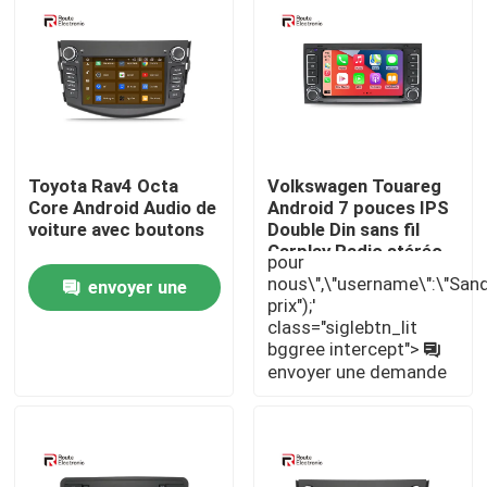
Visite d'usine
Contrôle de la qualité
Toyota Rav4 Octa
Volkswagen Touareg
Contact
Core Android Audio de
Android 7 pouces IPS
voiture avec boutons
Double Din sans fil
Carplay Radio stéréo
pour
nouvelles
de voiture
nous\",\"username\":\"Sandy\"}
envoyer une
prix");'
class="siglebtn_lit
demande
Tous les cas
bggree intercept">
envoyer une demande
Demande de soumission
Android Autoradio Stéréo