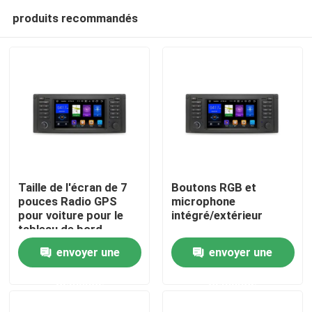
produits recommandés
Taille de l'écran de 7
Boutons RGB et
pouces Radio GPS
microphone
pour voiture pour le
intégré/extérieur
Aperçu
tableau de bord
Performance 2din
envoyer une
envoyer une
Produits
demande
demande
A propos de nous