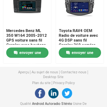
Stéréo de voiture de Mazda
Stéréo universel de voiture
Mercedes Benz ML
Toyota RAV4 OEM
350 W164 2005-2012
Radio de voiture avec
GPS voiture sans fil
4G DSP sans fil
Autoradio d'OEM
Carplay avec boutons
Carplay 360 caméra
physiques
de vue d'oiseau
envoyer une
envoyer une
Boîte de Carplay AI
demande
demande
Aperçu
Au sujet de nous
Contactez-nous
interface visuelle de voiture
Desktop Site
Plan du site
Privacy Policy
Came DVR de tiret de voiture
Caméra de voiture panoramique 360
Qualité
Android Autoradio Stéréo
Usine De