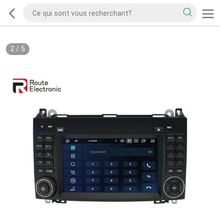
2
/
5