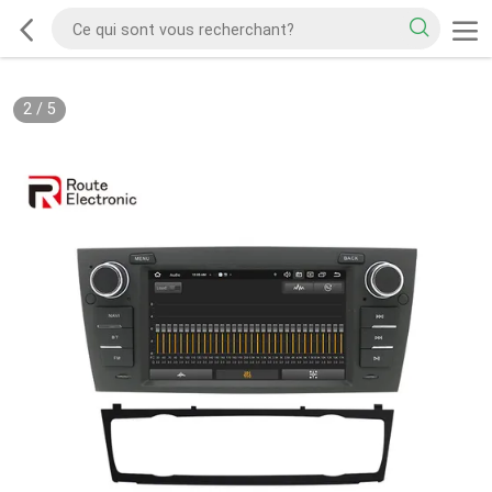
2
/
5