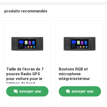
produits recommandés
Taille de l'écran de 7
Boutons RGB et
pouces Radio GPS
microphone
Aperçu
pour voiture pour le
intégré/extérieur
tableau de bord
Performance 2din
Produits
envoyer une
envoyer une
demande
demande
A propos de nous