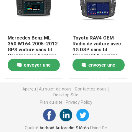
Stéréo de voiture de Mazda
Stéréo universel de voiture
Mercedes Benz ML
Toyota RAV4 OEM
350 W164 2005-2012
Radio de voiture avec
GPS voiture sans fil
4G DSP sans fil
Autoradio d'OEM
Carplay avec boutons
Carplay 360 caméra
physiques
de vue d'oiseau
envoyer une
envoyer une
Boîte de Carplay AI
demande
demande
Aperçu
Au sujet de nous
Contactez-nous
interface visuelle de voiture
Desktop Site
Plan du site
Privacy Policy
Came DVR de tiret de voiture
Caméra de voiture panoramique 360
Qualité
Android Autoradio Stéréo
Usine De