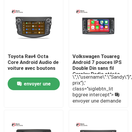
Visite d'usine
Contrôle de la qualité
Contact
Toyota Rav4 Octa
Volkswagen Touareg
Core Android Audio de
Android 7 pouces IPS
voiture avec boutons
Double Din sans fil
nouvelles
Carplay Radio stéréo
\",\"username\":\"Sandy\"}","",
de voiture
prix");'
envoyer une
class="siglebtn_lit
Tous les cas
bggree intercept">
demande
envoyer une demande
Demande de soumission
Android Autoradio Stéréo