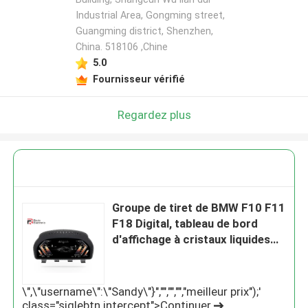
Industrial Area, Gongming street,
Guangming district, Shenzhen,
China. 518106 ,Chine
5.0
Fournisseur vérifié
Regardez plus
Groupe de tiret de BMW F10 F11
F18 Digital, tableau de bord
d'affichage à cristaux liquides
de voiture 1920×720 IPS
\",\"username\":\"Sandy\"}","","","","meilleur prix");'
class="siglebtn intercept">Continuer