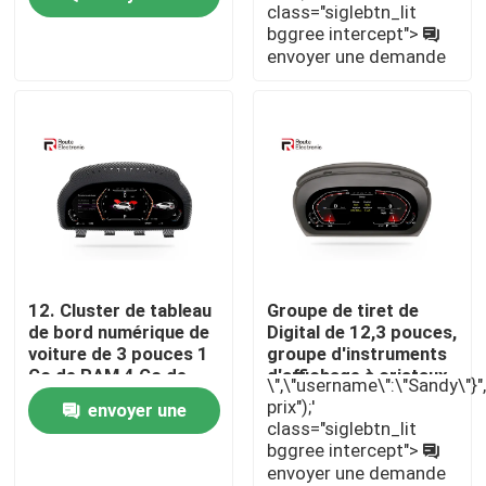
And Play
class="siglebtn_lit
bggree intercept">
demande
envoyer une demande
Visite d'usine
Contrôle de la qualité
Contact
nouvelles
12. Cluster de tableau
Groupe de tiret de
de bord numérique de
Digital de 12,3 pouces,
Tous les cas
voiture de 3 pouces 1
groupe d'instruments
Go de RAM 4 Go de
d'affichage à cristaux
\",\"username\":\"Sandy\"}","",
ROM prend en charge
liquides adapté BMW
Demande de soumission
prix");'
envoyer une
plusieurs langues
série 3 E90 E92 E93
class="siglebtn_lit
bggree intercept">
demande
envoyer une demande
Android Autoradio Stéréo