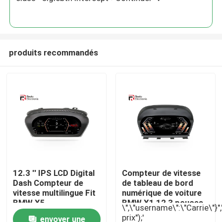
produits recommandés
Aperçu
12.3 '' IPS LCD Digital
Compteur de vitesse
Dash Compteur de
de tableau de bord
Produits
vitesse multilingue Fit
numérique de voiture
BMW X5
BMW X1 12,3 pouces
\",\"username\":\"Carrie\"}",""
IPS 1920 × 720 Plug
prix");'
envoyer une
A propos de nous