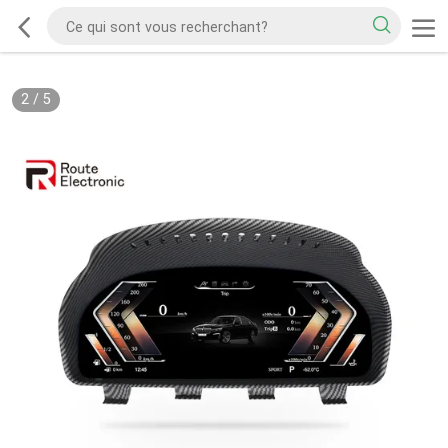
2
/
5