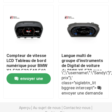
Stéréo de voiture de Mazda
Stéréo universel de voiture
Autoradio d'OEM
Compteur de vitesse
Langue multi de
LCD Tableau de bord
groupe d'instruments
Boîte de Carplay AI
numérique pour BMW
de Digital de voiture
X1 F20 F22 F48 F49
de BMW X5 E70 avec
\",\"username\":\"Sandy\"}","",
F39
l'écran 1920×720
interface visuelle de voiture
prix");'
envoyer une
d'IPS
class="siglebtn_lit
bggree intercept">
demande
Came DVR de tiret de voiture
envoyer une demande
Caméra de voiture panoramique 360
Aperçu
Au sujet de nous
Contactez-nous