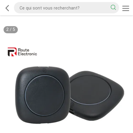
2
/
5