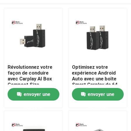
Révolutionnez votre
Optimisez votre
façon de conduire
expérience Android
avec Carplay AI Box
Auto avec une boîte
Compact Size
Smart Carplay de 64
Performance
Mo DDR2 intégrée
Aperçu
envoyer une
envoyer une
puissante
demande
demande
Produits
A propos de nous