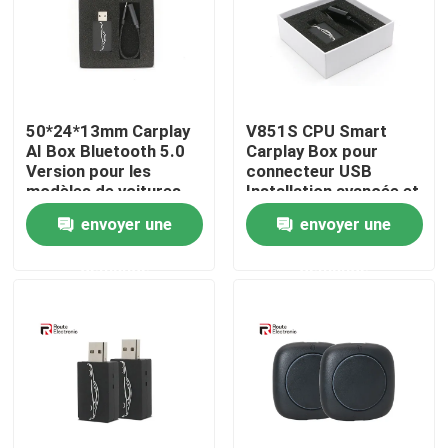
Visite d'usine
Contrôle de la qualité
50*24*13mm Carplay
V851S CPU Smart
AI Box Bluetooth 5.0
Carplay Box pour
Version pour les
connecteur USB
Contact
modèles de voitures
Installation avancée et
compatibles
conviviale
envoyer une
envoyer une
nouvelles
demande
demande
Tous les cas
Demande de soumission
Android Autoradio Stéréo