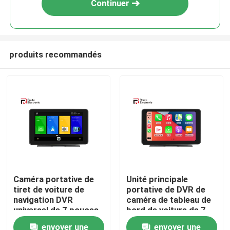
Continuer
produits recommandés
Aperçu
Caméra portative de
Unité principale
tiret de voiture de
portative de DVR de
Produits
navigation DVR
caméra de tableau de
universel de 7 pouces
bord de voiture de 7
pour le camion de
pouces avec l'écran
envoyer une
envoyer une
A propos de nous