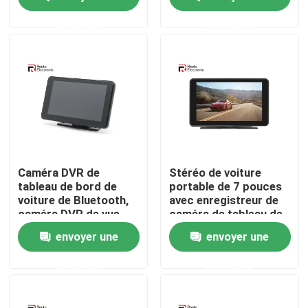
voiture
tactile en verre
capacitif 2.5D
demande
demande
Visite d'usine
Contrôle de la qualité
Contact
nouvelles
Caméra DVR de
Stéréo de voiture
tableau de bord de
portable de 7 pouces
voiture de Bluetooth,
avec enregistreur de
Tous les cas
caméra DVR de vue
caméra de tableau de
arrière d'AHD pour le
bord Bluetooth 5.0
envoyer une
envoyer une
camion
Demande de soumission
demande
demande
Android Autoradio Stéréo