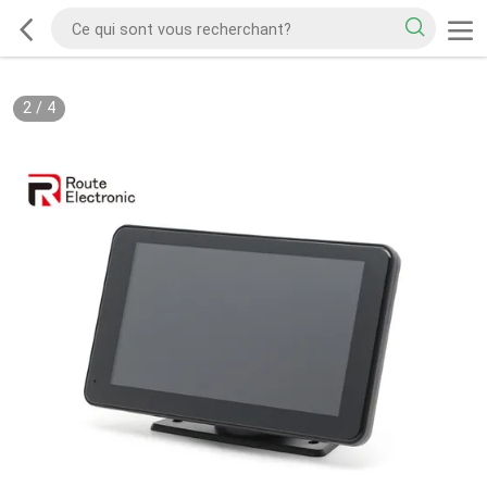
2
/
4