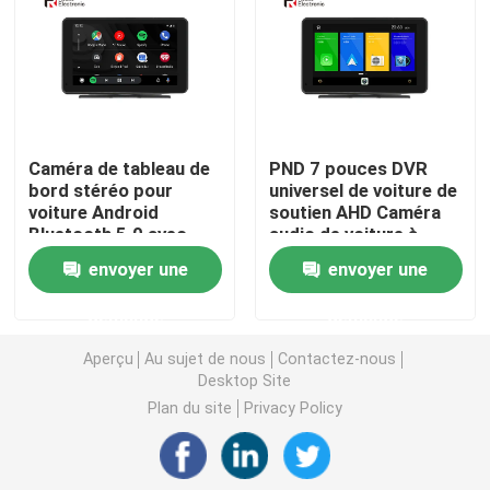
Stéréo de voiture de Mazda
Stéréo universel de voiture
Caméra de tableau de
PND 7 pouces DVR
bord stéréo pour
universel de voiture de
Autoradio d'OEM
voiture Android
soutien AHD Caméra
Bluetooth 5.0 avec
audio de voiture à
écran capacitif 2.5D
travers le haut-parleur
Boîte de Carplay AI
envoyer une
envoyer une
de voiture d'origine
demande
demande
interface visuelle de voiture
Aperçu
Au sujet de nous
Contactez-nous
Desktop Site
Came DVR de tiret de voiture
Plan du site
Privacy Policy
Caméra de voiture panoramique 360