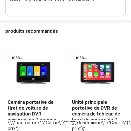
produits recommandés
Aperçu
Caméra portative de
Unité principale
tiret de voiture de
portative de DVR de
Produits
navigation DVR
caméra de tableau de
universel de 7 pouces
bord de voiture de 7
\",\"username\":\"Carrie\"}","","","","meilleur
\",\"username\":\"Carrie\"}",""
pour le camion de
pouces avec l'écran
prix");'
prix");'
A propos de nous