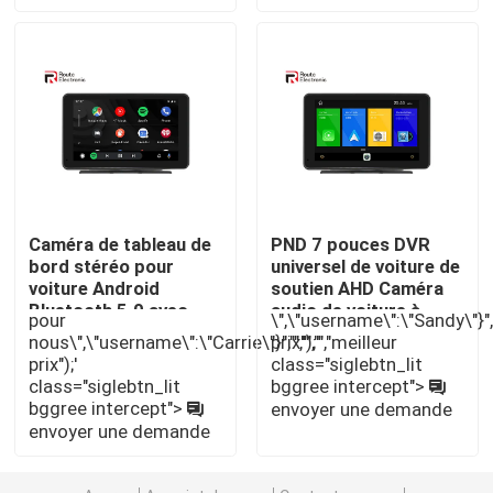
Stéréo de voiture de Mazda
Stéréo universel de voiture
Autoradio d'OEM
Caméra de tableau de
PND 7 pouces DVR
bord stéréo pour
universel de voiture de
Boîte de Carplay AI
voiture Android
soutien AHD Caméra
Bluetooth 5.0 avec
audio de voiture à
pour
\",\"username\":\"Sandy\"}","",
écran capacitif 2.5D
travers le haut-parleur
interface visuelle de voiture
nous\",\"username\":\"Carrie\"}","","","","meilleur
prix");'
de voiture d'origine
prix");'
class="siglebtn_lit
class="siglebtn_lit
bggree intercept">
Came DVR de tiret de voiture
bggree intercept">
envoyer une demande
envoyer une demande
Caméra de voiture panoramique 360