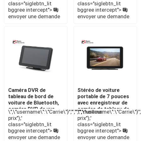
voiture
tactile en verre
class="siglebtn_lit
class="siglebtn_lit
capacitif 2.5D
bggree intercept">
bggree intercept">
envoyer une demande
envoyer une demande
Visite d'usine
Contrôle de la qualité
Contact
nouvelles
Caméra DVR de
Stéréo de voiture
tableau de bord de
portable de 7 pouces
Tous les cas
voiture de Bluetooth,
avec enregistreur de
caméra DVR de vue
caméra de tableau de
\",\"username\":\"Carrie\"}","","","","meilleur
\",\"username\":\"Carrie\"}",""
arrière d'AHD pour le
bord Bluetooth 5.0
Demande de soumission
prix");'
prix");'
camion
class="siglebtn_lit
class="siglebtn_lit
bggree intercept">
bggree intercept">
envoyer une demande
envoyer une demande
Android Autoradio Stéréo