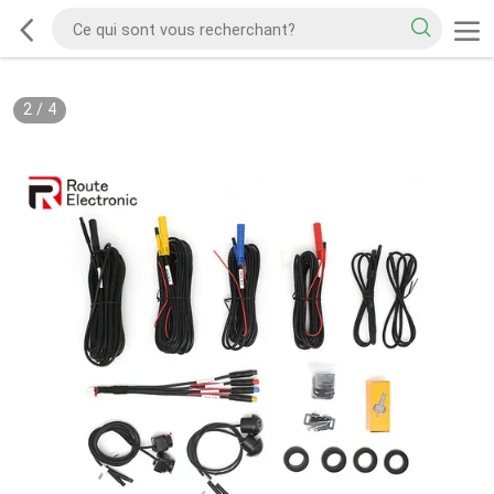
2
/
4