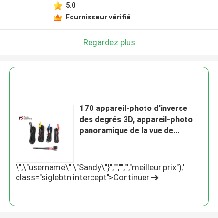
5.0
Fournisseur vérifié
Regardez plus
170 appareil-photo d'inverse
des degrés 3D, appareil-photo
panoramique de la vue de
l'oiseau 360 pour la voiture
\",\"username\":\"Sandy\"}","","","","meilleur prix");'
class="siglebtn intercept">Continuer