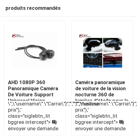
produits recommandés
AHD 1080P 360
Caméra panoramique
Panoramique Caméra
de voiture de la vision
De Voiture Support
nocturne 360 ​​de
Aperçu
Universel Vision
lumière d'étoile pour la
\",\"username\":\"Carrie\"}","","","","meilleur
\",\"username\":\"Carrie\"}",""
Nocturne
sécurité de camion
prix");'
prix");'
d'autobus
class="siglebtn_lit
class="siglebtn_lit
Produits
bggree intercept">
bggree intercept">
envoyer une demande
envoyer une demande
A propos de nous