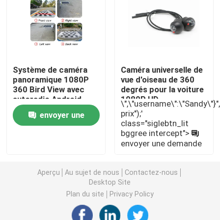
Stéréo de voiture de Mazda
Stéréo universel de voiture
Système de caméra
Caméra universelle de
panoramique 1080P
vue d'oiseau de 360 ​​
Autoradio d'OEM
360 Bird View avec
degrés pour la voiture
autoradio Android
1080P HD
\",\"username\":\"Sandy\"}","",
imperméable à l'eau
prix");'
envoyer une
Boîte de Carplay AI
class="siglebtn_lit
bggree intercept">
demande
envoyer une demande
interface visuelle de voiture
Aperçu
Au sujet de nous
Contactez-nous
Came DVR de tiret de voiture
Desktop Site
Plan du site
Privacy Policy
Caméra de voiture panoramique 360