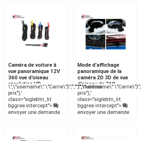
Visite d'usine
Contrôle de la qualité
Contact
Caméra de voiture à
Mode d'affichage
vue panoramique 12V
panoramique de la
360 vue d'oiseau
caméra 2D 3D de vue
nouvelles
résolution HD
d'oiseau de 360 ​​
\",\"username\":\"Carrie\"}","","","","meilleur
\",\"username\":\"Carrie\"}",""
universelle 1080P
degrés pour la voiture
prix");'
prix");'
Tous les cas
class="siglebtn_lit
class="siglebtn_lit
bggree intercept">
bggree intercept">
envoyer une demande
envoyer une demande
Demande de soumission
Android Autoradio Stéréo