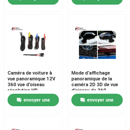
d'autobus
demande
demande
Visite d'usine
Contrôle de la qualité
Contact
nouvelles
Caméra de voiture à
Mode d'affichage
vue panoramique 12V
panoramique de la
360 vue d'oiseau
caméra 2D 3D de vue
Tous les cas
résolution HD
d'oiseau de 360 ​​
universelle 1080P
degrés pour la voiture
envoyer une
envoyer une
Demande de soumission
demande
demande
Android Autoradio Stéréo