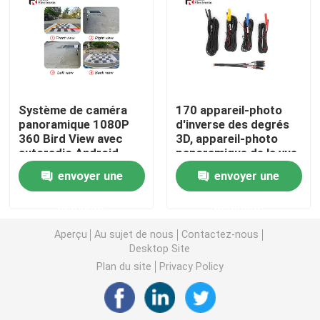
Stéréo de voiture de Mazda
Stéréo universel de voiture
Système de caméra
170 appareil-photo
panoramique 1080P
d'inverse des degrés
Autoradio d'OEM
360 Bird View avec
3D, appareil-photo
autoradio Android
panoramique de la vue
de l'oiseau 360 pour la
Boîte de Carplay AI
envoyer une
envoyer une
voiture
demande
demande
interface visuelle de voiture
Aperçu
Au sujet de nous
Contactez-nous
Desktop Site
Came DVR de tiret de voiture
Plan du site
Privacy Policy
Caméra de voiture panoramique 360