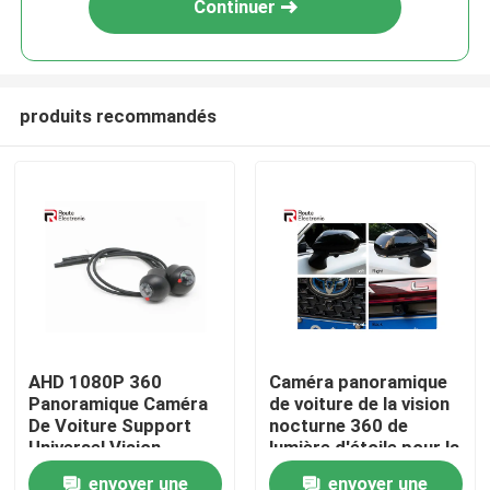
Continuer
produits recommandés
Aperçu
AHD 1080P 360
Caméra panoramique
Panoramique Caméra
de voiture de la vision
Produits
De Voiture Support
nocturne 360 ​​de
Universel Vision
lumière d'étoile pour la
Nocturne
sécurité de camion
envoyer une
envoyer une
A propos de nous