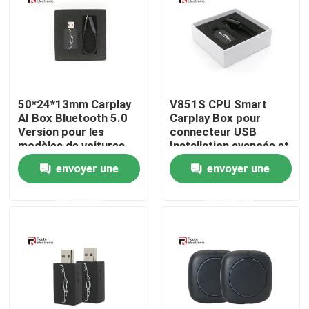
Visite d'usine
Contrôle de la qualité
50*24*13mm Carplay
V851S CPU Smart
AI Box Bluetooth 5.0
Carplay Box pour
Contact
Version pour les
connecteur USB
modèles de voitures
Installation avancée et
compatibles
conviviale
envoyer une
envoyer une
nouvelles
demande
demande
Tous les cas
Demande de soumission
Android Autoradio Stéréo