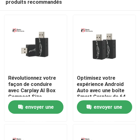
produits recommandés
Révolutionnez votre
Optimisez votre
façon de conduire
expérience Android
avec Carplay AI Box
Auto avec une boîte
Compact Size
Smart Carplay de 64
Aperçu
Performance
Mo DDR2 intégrée
envoyer une
envoyer une
puissante
Produits
demande
demande
A propos de nous