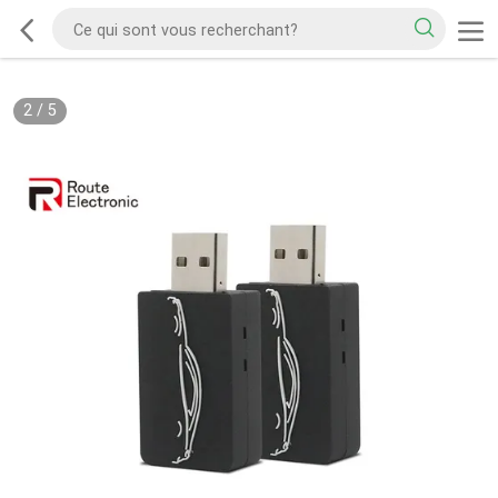
2
/
5