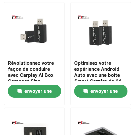
Révolutionnez votre
Optimisez votre
façon de conduire
expérience Android
avec Carplay AI Box
Auto avec une boîte
Compact Size
Smart Carplay de 64
Performance
Mo DDR2 intégrée
envoyer une
envoyer une
puissante
Aperçu
demande
demande
Produits
A propos de nous