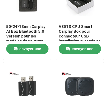
Visite d'usine
50*24*13mm Carplay
V851S CPU Smart
Contrôle de la qualité
AI Box Bluetooth 5.0
Carplay Box pour
Version pour les
connecteur USB
modèles de voitures
Installation avancée et
Contact
compatibles
conviviale
envoyer une
envoyer une
demande
demande
nouvelles
Tous les cas
Demande de soumission
Android Autoradio Stéréo