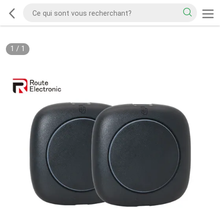
1
/
1