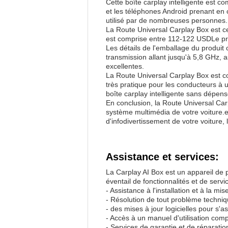
Cette boîte carplay intelligente est 
et les téléphones Android prenant en c
utilisé par de nombreuses personnes.
La Route Universal Carplay Box est cer
est comprise entre 112-122 USDLe pro
Les détails de l'emballage du produit 
transmission allant jusqu'à 5,8 GHz, a
excellentes.
La Route Universal Carplay Box est con
très pratique pour les conducteurs à u
boîte carplay intelligente sans dépen
En conclusion, la Route Universal Carp
système multimédia de votre voiture.
d'infodivertissement de votre voiture,
Assistance et services:
La Carplay AI Box est un appareil de p
éventail de fonctionnalités et de serv
- Assistance à l'installation et à la mi
- Résolution de tout problème techni
- des mises à jour logicielles pour s'
- Accès à un manuel d'utilisation com
- Services de garantie et de réparati