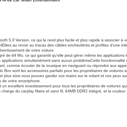
à IA de Car Smart Entertainment
ooth 5.0 Version, ce qui le rend plus facile et plus rapide à associer 
lDites au revoir au tracas des câbles enchevêtrés et profitez d'une int
ivertissement de votre voiture.
gré de 64 Mo, ce qui garantit qu'elle peut gérer même les applications
 applications simultanément sans aucun problèmeCette fonctionnalité e
sant, comme écouter de la musique en naviguant ou répondre aux appel
to Box sont les accessoires parfaits pour les propriétaires de voitures a
t plus sûre.vous pouvez garder vos mains sur le volant et vos yeux sur 
es de votre smartphone.
 un excellent investissement pour tous les propriétaires de voitures qui
 charge du carplay filaire et sans fil, 64MB DDR2 intégré, et la couleur no