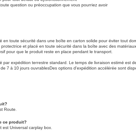
r toute question ou préoccupation que vous pourriez avoir
é en toute sécurité dans une boîte en carton solide pour éviter tout d
e protectrice et placé en toute sécurité dans la boîte avec des matéri
if pour que le produit reste en place pendant le transport.
 par expédition terrestre standard. Le temps de livraison estimé est de
é de 7 à 10 jours ouvrablesDes options d'expédition accélérée sont dis
uit?
st Route.
e ce produit?
 est Universal carplay box.