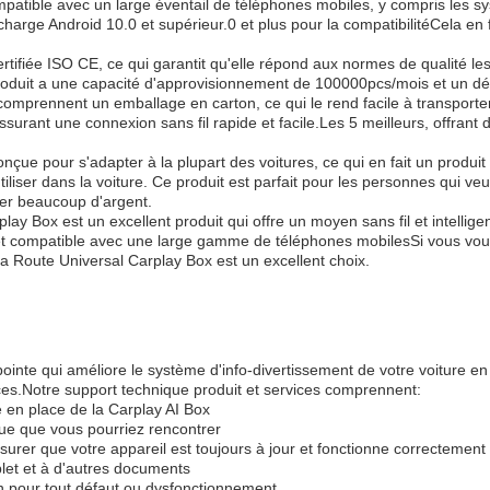
compatible avec un large éventail de téléphones mobiles, y compris les 
harge Android 10.0 et supérieur.0 et plus pour la compatibilitéCela en f
tifiée ISO CE, ce qui garantit qu'elle répond aux normes de qualité les
duit a une capacité d'approvisionnement de 100000pcs/mois et un délai
comprennent un emballage en carton, ce qui le rend facile à transporter 
ssurant une connexion sans fil rapide et facile.Les 5 meilleurs, offrant
çue pour s'adapter à la plupart des voitures, ce qui en fait un produit 
tiliser dans la voiture. Ce produit est parfait pour les personnes qui ve
ser beaucoup d'argent.
lay Box est un excellent produit qui offre un moyen sans fil et intellig
et compatible avec une large gamme de téléphones mobilesSi vous vou
 la Route Universal Carplay Box est un excellent choix.
ointe qui améliore le système d'info-divertissement de votre voiture en
ices.Notre support technique produit et services comprennent:
se en place de la Carplay AI Box
que que vous pourriez rencontrer
assurer que votre appareil est toujours à jour et fonctionne correctement
plet et à d'autres documents
on pour tout défaut ou dysfonctionnement