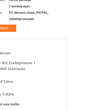
ils:
Carton package
7 working days
s:
T/T, Western Union, PAYPAL,
100000pcs/month
ntact
Version
 802.11a/b/g/n/ac/ax +
802.11a/n/ac/ax
24*13mm
to 5.8GHz
t une boîte
,