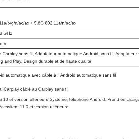
11a/b/g/n/ac/ax + 5.8G 802.11a/n/ac/ax
,8 GHz
 mm
 Carplay sans fil, Adaptateur automatique Android sans fil, Adaptateur C
ug and Play, Design durable et de haute qualité
oid automatique avec câble à l' Android automatique sans fil
nal Carplay câblé au Carplay sans fil
 10 et version ultérieure Système, téléphone Android: Prend en charge 
écessitent 11.0 et version ultérieure