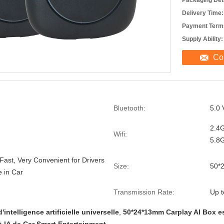
Packaging Deta
Delivery Time:
Payment Term
Supply Ability:
Co
Bluetooth:
5.0 
2.4G
Wifi:
5.8G
Fast, Very Convenient for Drivers
Size:
50*
e in Car
Transmission Rate:
Up 
'intelligence artificielle universelle
,
50*24*13mm Carplay AI Box es