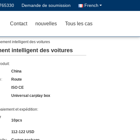
765330
Demande de soumission
French
Contact
nouvelles
Tous les cas
sement intelligent des voitures
ment intelligent des voitures
roduit:
China
e:
Route
ISO CE
Universal carplay box
aiement et expédition:
r
10pcs
112-122 USD