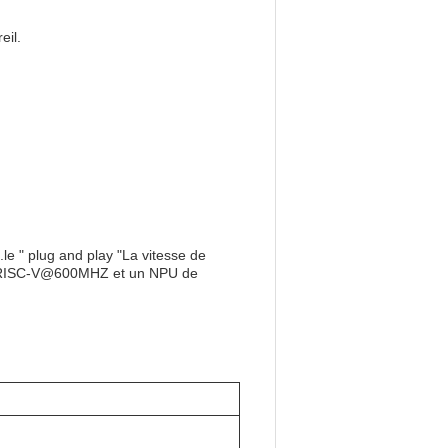
eil.
le " plug and play "La vitesse de
Z+RISC-V@600MHZ et un NPU de