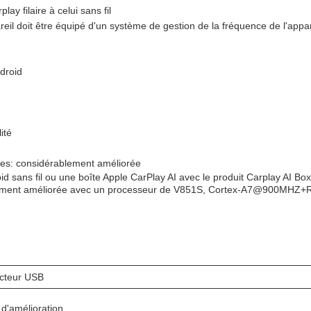
ay filaire à celui sans fil
reil doit être équipé d'un système de gestion de la fréquence de l'appar
droid
ité
ées: considérablement améliorée
 sans fil ou une boîte Apple CarPlay AI avec le produit Carplay AI Box.
dement améliorée avec un processeur de V851S, Cortex-A7@900MH
cteur USB
d'amélioration