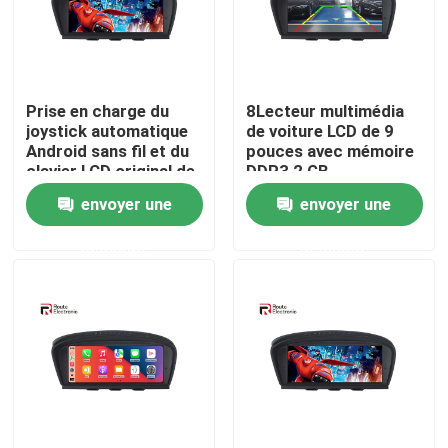
Visite d'usine
Prise en charge du
8Lecteur multimédia
Contrôle de la qualité
joystick automatique
de voiture LCD de 9
Android sans fil et du
pouces avec mémoire
clavier LCD original de
DDR3 2 GB
Contact
8,9 pouces
envoyer une
envoyer une
demande
demande
nouvelles
Tous les cas
Demande de soumission
Android Autoradio Stéréo