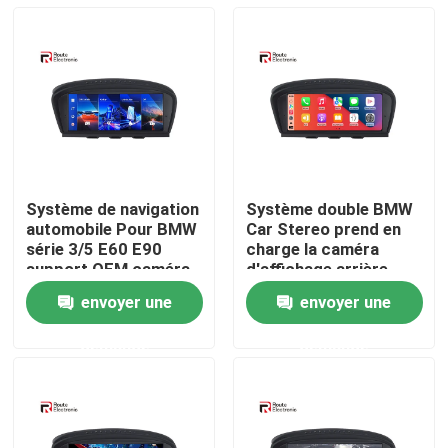
Système de navigation
Système double BMW
automobile Pour BMW
Car Stereo prend en
série 3/5 E60 E90
charge la caméra
support OEM caméra
d'affichage arrière
arrière et joystick
OEM et la caméra
envoyer une
envoyer une
inverse après-vente
Aperçu
demande
demande
Produits
A propos de nous