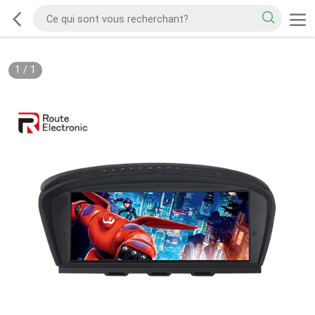
1
/
1