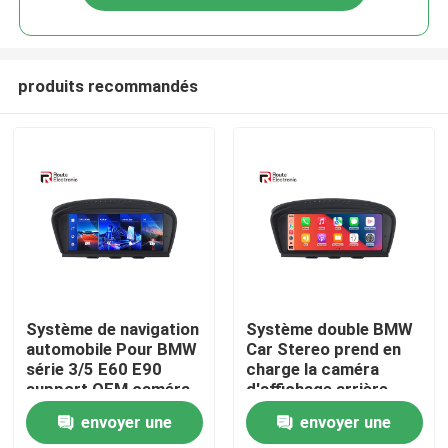
produits recommandés
Aperçu
Système de navigation
Système double BMW
automobile Pour BMW
Car Stereo prend en
série 3/5 E60 E90
charge la caméra
Produits
support OEM caméra
d'affichage arrière
arrière et joystick
OEM et la caméra
envoyer une
envoyer une
inverse après-vente
A propos de nous