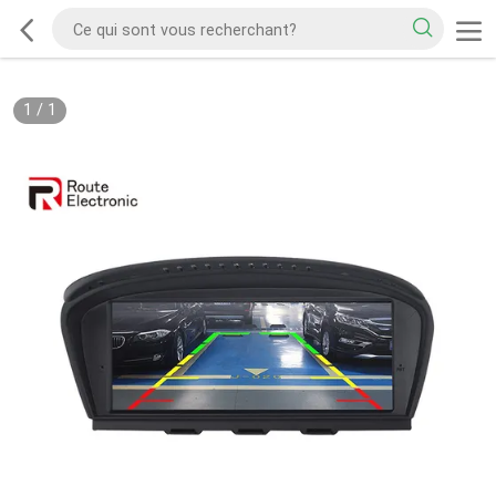
1
/
1