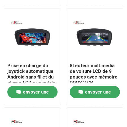
demande
demande
Visite d'usine
Contrôle de la qualité
Contact
Prise en charge du
8Lecteur multimédia
nouvelles
joystick automatique
de voiture LCD de 9
Android sans fil et du
pouces avec mémoire
clavier LCD original de
DDR3 2 GB
Tous les cas
8,9 pouces
envoyer une
envoyer une
demande
demande
Demande de soumission
Android Autoradio Stéréo