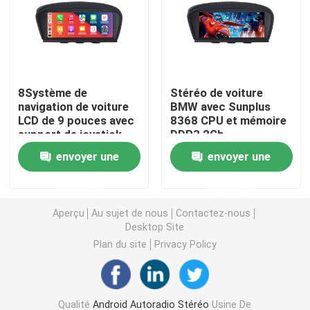
Stéréo de voiture de Mazda
Stéréo universel de voiture
8Système de
Stéréo de voiture
navigation de voiture
BMW avec Sunplus
LCD de 9 pouces avec
8368 CPU et mémoire
Autoradio d'OEM
support de joystick
DDR3 2Gb
original
envoyer une
envoyer une
Boîte de Carplay AI
demande
demande
interface visuelle de voiture
Aperçu
Au sujet de nous
Contactez-nous
Desktop Site
Plan du site
Privacy Policy
Came DVR de tiret de voiture
Caméra de voiture panoramique 360
Qualité
Android Autoradio Stéréo
Usine De