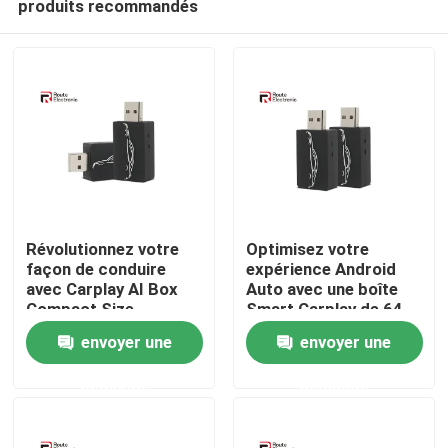
produits recommandés
Révolutionnez votre
Optimisez votre
façon de conduire
expérience Android
avec Carplay AI Box
Auto avec une boîte
Compact Size
Smart Carplay de 64
Aperçu
Performance
Mo DDR2 intégrée
envoyer une
envoyer une
puissante
Produits
demande
demande
A propos de nous