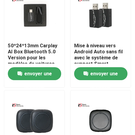
Visite d'usine
Contrôle de la qualité
50*24*13mm Carplay
Mise à niveau vers
AI Box Bluetooth 5.0
Android Auto sans fil
Contact
Version pour les
avec le système de
modèles de voitures
support Smart
compatibles
Carplay Box
envoyer une
envoyer une
nouvelles
demande
demande
Tous les cas
Demande de soumission
Android Autoradio Stéréo