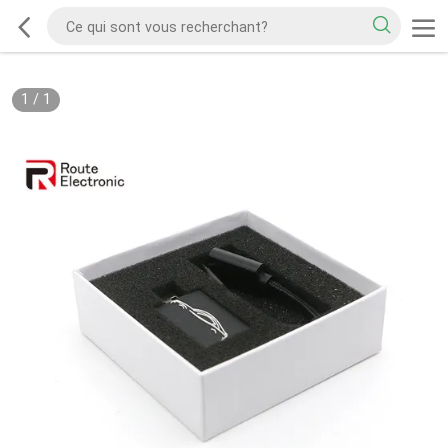
1
/
1