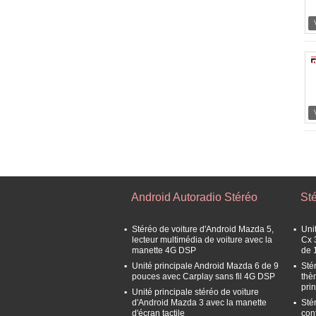
Android Autoradio Stéréo
St
Stéréo de voiture d'Android Mazda 5,
Uni
lecteur multimédia de voiture avec la
Cx 3
manette 4G DSP
de 
Unité principale Android Mazda 6 de 9
Sté
pouces avec Carplay sans fil 4G DSP
thè
pri
Unité principale stéréo de voiture
d'Android Mazda 3 avec la manette
Sté
d'écran tactile
con