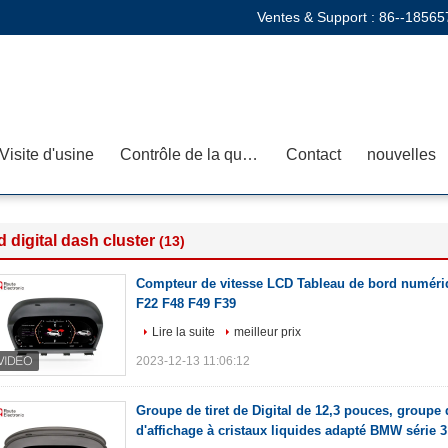
Ventes & Support :
86--18565
Visite d'usine
Contrôle de la qualité
Contact
nouvelles
d digital dash cluster
(13)
Compteur de vitesse LCD Tableau de bord numér
F22 F48 F49 F39
Lire la suite
meilleur prix
2023-12-13 11:06:12
Groupe de tiret de Digital de 12,3 pouces, groupe
d'affichage à cristaux liquides adapté BMW série 