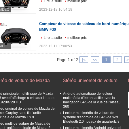
Lire la suite
meilleur prix
2023-12-18 16:54:18
Compteur de vitesse de tableau de bord numériqu
BMW F30
Lire la suite
meilleur prix
2023-12-11 17:00:53
Page 1 of 2
|<
<<
1
2
>
éréo de voiture de Mazda
Stéréo universel de voiture
té principale multilingue de Mazda
Android automatique de lecteur
 avec l'affichage à cristaux liquides
multimédia d'écran tactile avec la
1920×720 HD
navigation GPS de la vue de l'oiseau
360
réo original de voiture de Mazda de
me, Carplay sans fil d'unité
Lecteur multimédia de voiture de
ncipale de Mazda Cx 9
système d'androïde de GPS de Wifi
Bluetooth 2,0 noyaux de gigahertz 8
réo multi de voiture de Mazda de
tact, unité principale de Mazda 2
Lecteur multimédia Android universel