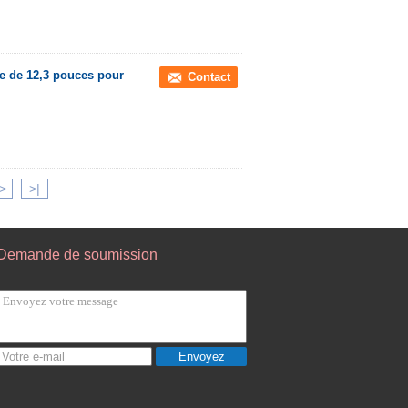
e de 12,3 pouces pour
Contact
>
>|
Demande de soumission
Envoyez