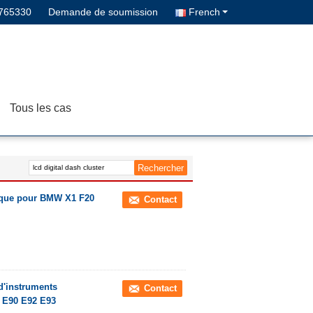
765330
Demande de soumission
French
Tous les cas
ique pour BMW X1 F20
Contact
 d'instruments
Contact
3 E90 E92 E93